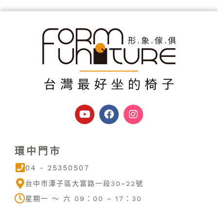
Y
F
I
o
a
n
u
c
s
t
e
t
u
b
a
環中門市
b
o
g
e
o
r
04 - 25350507
k
a
m
台中市潭子區大富路一段30~22號
星期一 ～ 六 09：00 ~ 17：30