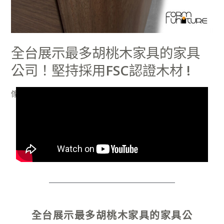
桃
木
家
具
全台展示最多胡桃木家具的家具
的
公司！堅持採用FSC認證木材 !
家
具
傢俱推薦
/
宇哲
公
司！
堅
持
採
用
FSC
認
證
全台展示最多胡桃木家具的家具公
木