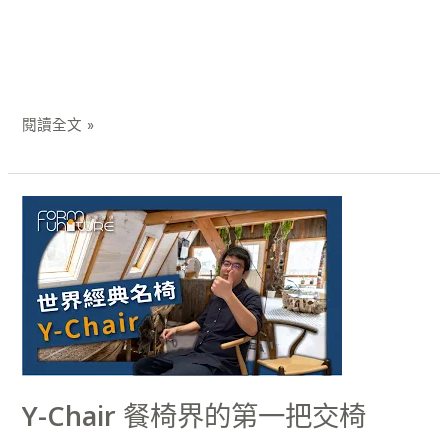
閱讀全文 »
Y-
Chair
餐
椅
界
的
第
一
Y-Chair 餐椅界的第一把交椅
把