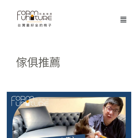
跳
至
Menu
主
要
內
容
傢俱推薦
鼎
泰
豐
有
黃
金