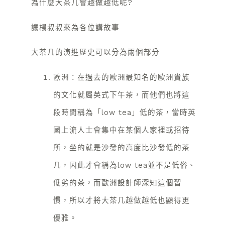
為什麼大茶几會越做越低呢?
讓楊叔叔來為各位講故事
大茶几的演進歷史可以分為兩個部分
歐洲：在過去的歐洲最知名的歐洲貴族
的文化就屬英式下午茶，而他們也將這
段時間稱為「low tea」低的茶，當時英
國上流人士會集中在某個人家裡或招待
所，坐的就是沙發的高度比沙發低的茶
几，因此才會稱為low tea並不是低俗、
低劣的茶，而歐洲設計師深知這個習
慣，所以才將大茶几越做越低也顯得更
優雅。