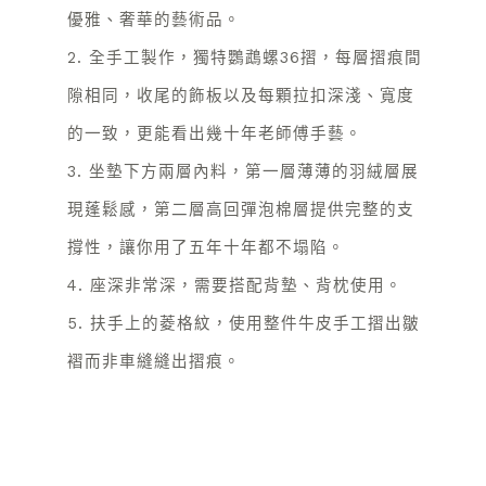
優雅、奢華的藝術品。
2. 全手工製作，獨特鸚鵡螺36摺，每層摺痕間
隙相同，收尾的飾板以及每顆拉扣深淺、寬度
的一致，更能看出幾十年老師傅手藝。
3. 坐墊下方兩層內料，第一層薄薄的羽絨層展
現蓬鬆感，第二層高回彈泡棉層提供完整的支
撐性，讓你用了五年十年都不塌陷。
4. 座深非常深，需要搭配背墊、背枕使用。
5. 扶手上的菱格紋，使用整件牛皮手工摺出皺
褶而非車縫縫出摺痕。