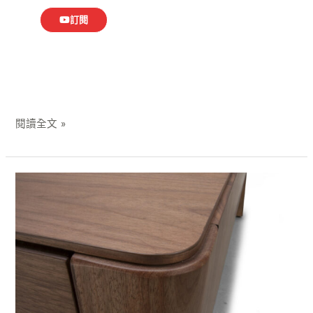
訂閱
閱讀全文 »
全
台
展
示
最
多
胡