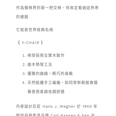
作為餐椅界的第一把交椅，你肯定看過這熟悉
的樣貌
它就是世界經典名椅
【 Y-CHAIR 】
椅架採用全實木製作
曲木熱彎工法
優雅的曲線，輕巧的身軀
天然紙纖手工編織，如同穿新鞋般會隨
著使用者越坐越舒適
丹麥設計巨匠 Hans J. Wegner 於 1949 年
時與丹麥家具品牌 Carl Hansen & Søn 合