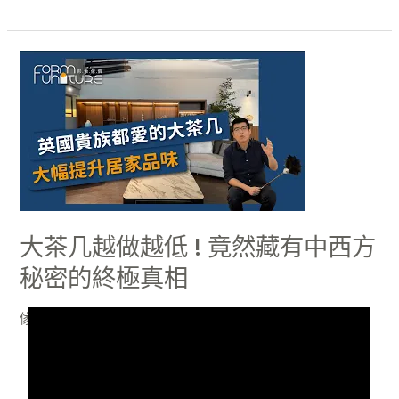
大
茶
几
越
做
越
低
!
大茶几越做越低 ! 竟然藏有中西方
竟
秘密的終極真相
然
藏
傢俱推薦
/
俊憲
有
中
西
方