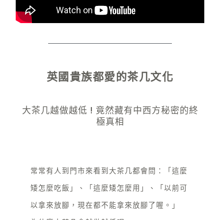
秘
密
的
終
極
英國貴族都愛的茶几文化
真
相
大茶几越做越低 ! 竟然藏有中西方秘密的終
極真相
常常有人到門市來看到大茶几都會問：「這麼
矮怎麼吃飯」、「這麼矮怎麼用」、「以前可
以拿來放腳，現在都不能拿來放腳了喔。」