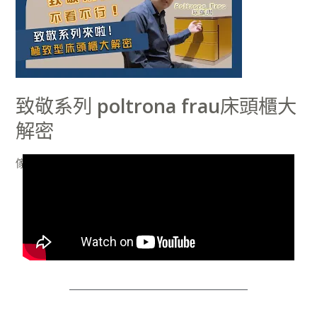
列
poltrona
frau
床
頭
致敬系列 poltrona frau床頭櫃大
櫃
解密
大
解
傢俱推薦
/
俊憲
密