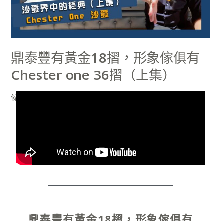
18
摺，
形
象
鼎泰豐有黃金18摺，形象傢俱有
傢
Chester one 36摺（上集）
俱
有
傢俱推薦
/
俊憲
Chester
one
36
摺
（上
集）
鼎泰豐有黃金18摺，形象傢俱有