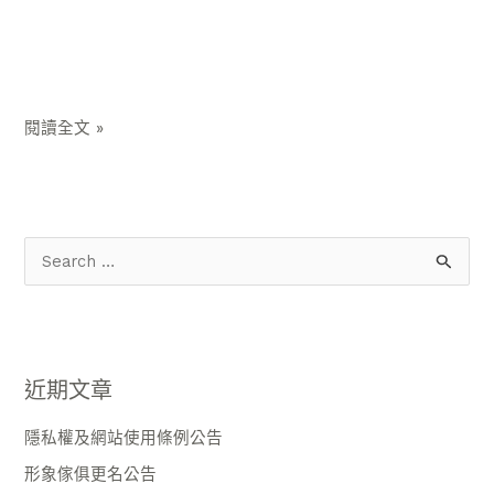
閱讀全文 »
搜
尋
關
鍵
近期文章
字
:
隱私權及網站使用條例公告
形象傢俱更名公告