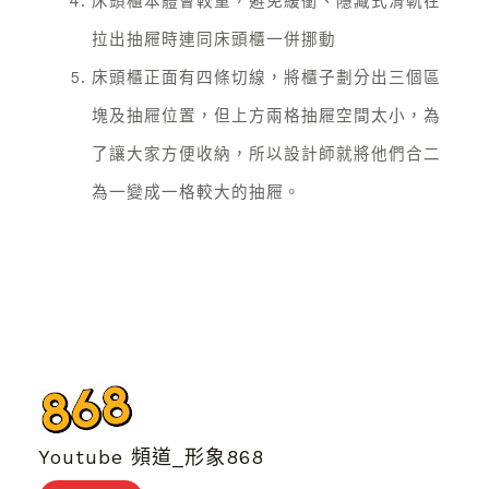
床頭櫃本體會較重，避免緩衝、隱藏式滑軌在
拉出抽屜時連同床頭櫃一併挪動
床頭櫃正面有四條切線，將櫃子劃分出三個區
塊及抽屜位置，但上方兩格抽屜空間太小，為
了讓大家方便收納，所以設計師就將他們合二
為一變成一格較大的抽屜。
Youtube 頻道_形象868