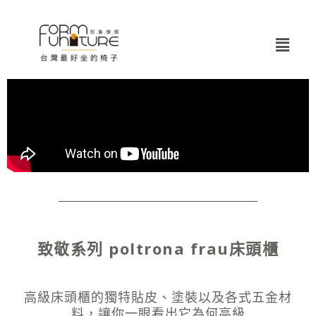
跳
Post
至
navigation
Menu
主
要
內
/
傢俱推薦
/ 作者:
俊憲
容
致敬系列 poltrona frau床頭櫃
高級床頭櫃的獨特貼皮、塗裝以及各式五金材
料，讓你一眼看出它為何高級