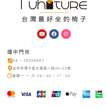
Y
F
I
o
a
n
u
c
s
t
e
t
u
b
a
環中門市
b
o
g
e
o
r
04 - 25350507
k
a
m
台中市潭子區大富路一段30~22號
星期一 ～ 六 09：00 ~ 17：30