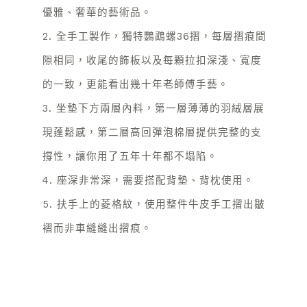
優雅、奢華的藝術品。
2. 全手工製作，獨特鸚鵡螺36摺，每層摺痕間
隙相同，收尾的飾板以及每顆拉扣深淺、寬度
的一致，更能看出幾十年老師傅手藝。
3. 坐墊下方兩層內料，第一層薄薄的羽絨層展
現蓬鬆感，第二層高回彈泡棉層提供完整的支
撐性，讓你用了五年十年都不塌陷。
4. 座深非常深，需要搭配背墊、背枕使用。
5. 扶手上的菱格紋，使用整件牛皮手工摺出皺
褶而非車縫縫出摺痕。