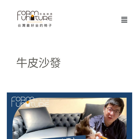
跳
至
Menu
主
要
內
容
牛皮沙發
鼎
泰
豐
有
黃
金