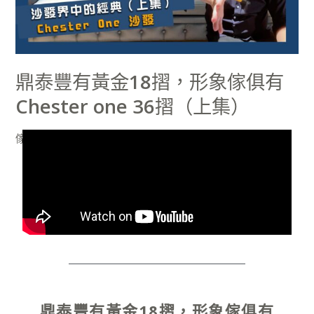
18
摺，
形
象
鼎泰豐有黃金18摺，形象傢俱有
傢
Chester one 36摺（上集）
俱
有
傢俱推薦
/
俊憲
Chester
one
36
摺
（上
集）
鼎泰豐有黃金18摺，形象傢俱有