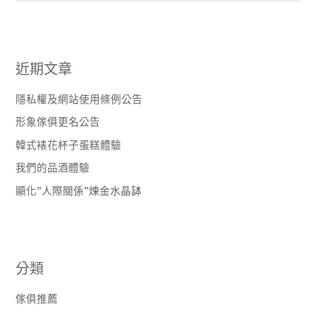
尋
關
鍵
近期文章
字
:
隱私權及網站使用條例公告
形象傢俱更名公告
韓式裱花杯子蛋糕體驗
我們的品酒體驗
顯化”人際關係”煉金水晶缽
分類
傢俱推薦