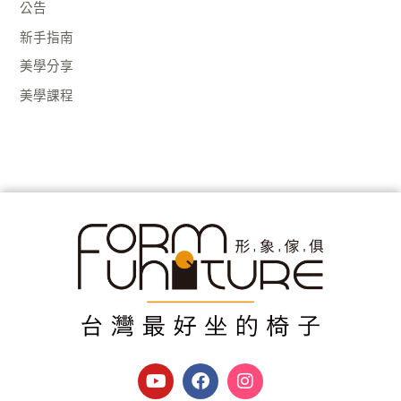
公告
新手指南
美學分享
美學課程
Y
F
I
o
a
n
u
c
s