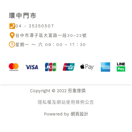
t
e
t
u
b
a
環中門市
b
o
g
e
o
r
04 - 25350507
k
a
m
台中市潭子區大富路一段30~22號
星期一 ～ 六 09：00 ~ 17：30
Copyright © 2022 形象傢俱
隱私權及網站使用條例公告
Powered by
網頁設計