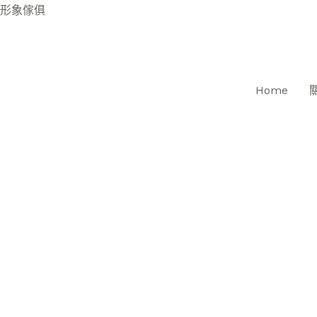
跳
形象傢俱
至
主
要
Home
內
容