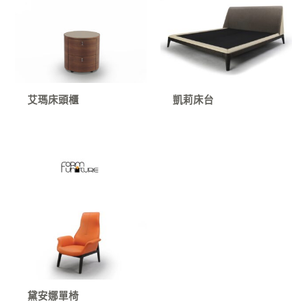
艾瑪床頭櫃
凱莉床台
黛安娜單椅