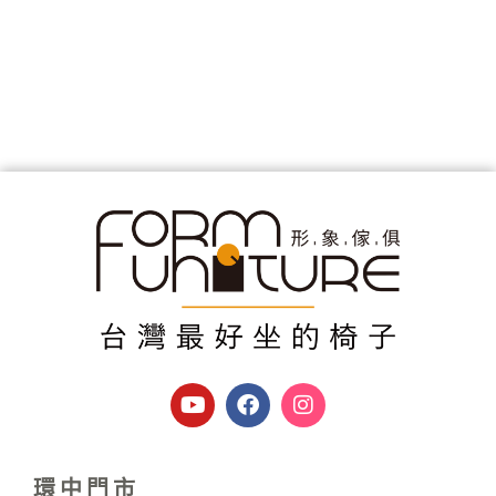
Y
F
I
o
a
n
u
c
s
t
e
t
u
b
a
環中門市
b
o
g