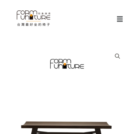
跳
至
Menu
主
要
內
容