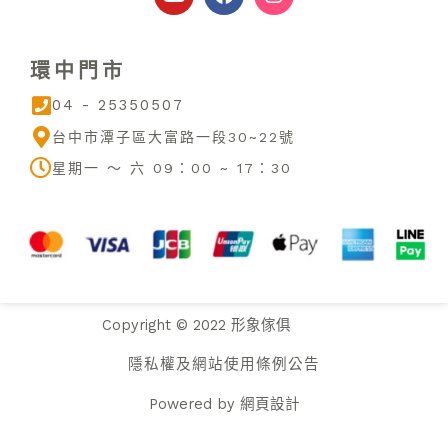
u
c
s
t
e
t
u
b
a
環中門市
b
o
g
e
o
r
04 - 25350507
k
a
m
台中市潭子區大富路一段30~22號
星期一 ～ 六 09：00 ~ 17：30
Copyright © 2022 形象傢俱
隱私權及網站使用條例公告
Powered by
網頁設計