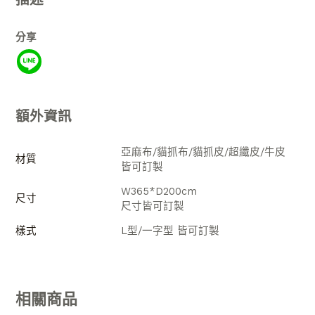
分享
額外資訊
亞麻布/貓抓布/貓抓皮/超纖皮/牛皮
材質
皆可訂製
W365*D200cm
尺寸
尺寸皆可訂製
樣式
L型/一字型 皆可訂製
相關商品