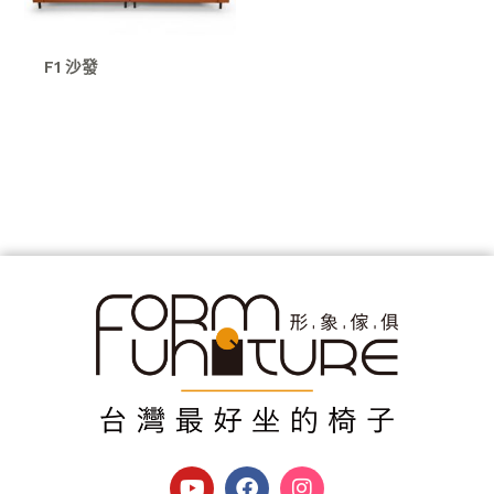
F1 沙發
Y
F
I
o
a
n