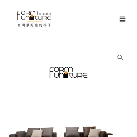
跳
至
Menu
主
要
內
容