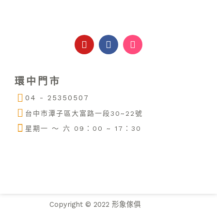
Y
F
I
o
a
n
u
c
s
t
e
t
u
b
a
環中門市
b
o
g
e
o
r
04 - 25350507
k
a
m
台中市潭子區大富路一段30~22號
星期一 ～ 六 09：00 ~ 17：30
Copyright © 2022 形象傢俱