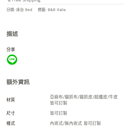
& Free Shipping
分類:
床台 Bed
標籤:
B&B Italia
描述
分享
額外資訊
亞麻布/貓抓布/貓抓皮/超纖皮/牛皮
材質
皆可訂製
尺寸
皆可訂製
樣式
內崁式/無內崁式 皆可訂製