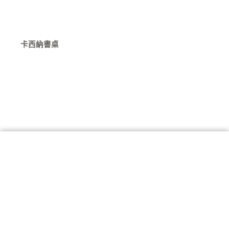
卡西納書桌
Y
F
I