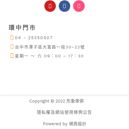
o
a
n
u
c
s
t
e
t
u
b
a
環中門市
b
o
g
e
o
r
04 - 25350507
k
a
m
台中市潭子區大富路一段30~22號
星期一 ～ 六 09：00 ~ 17：30
Copyright © 2022 形象傢俱
隱私權及網站使用條例公告
Powered by
網頁設計