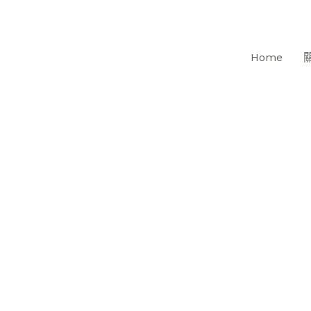
跳
至
主
Home
要
內
容