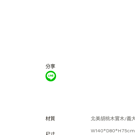
分享
材質
北美胡桃木實木/義
W140*D80*H75cm
尺寸