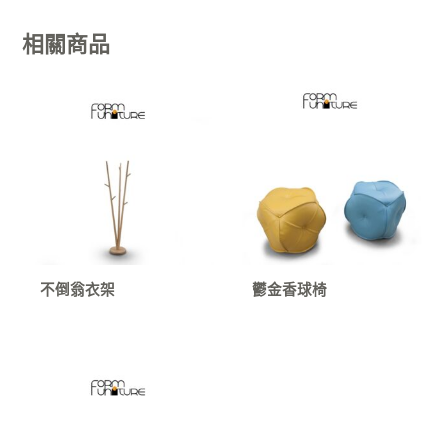
相關商品
不倒翁衣架
鬱金香球椅