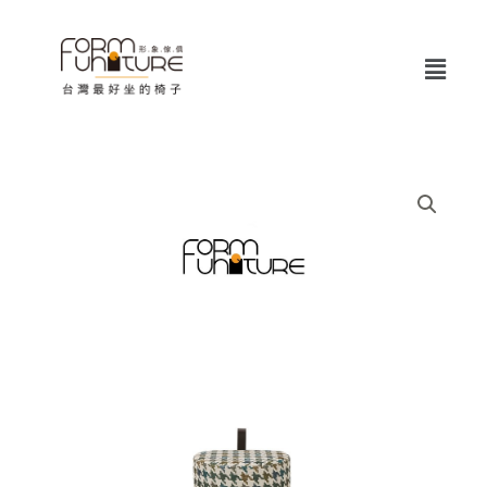
跳
至
Menu
主
要
內
容