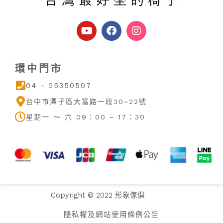
Y
F
I
o
a
n
u
c
s
t
e
t
u
b
a
環中門市
b
o
g
e
o
r
04 - 25350507
k
a
m
台中市潭子區大富路一段30~22號
星期一 ～ 六 09：00 ~ 17：30
Copyright © 2022 形象傢俱
隱私權及網站使用條例公告