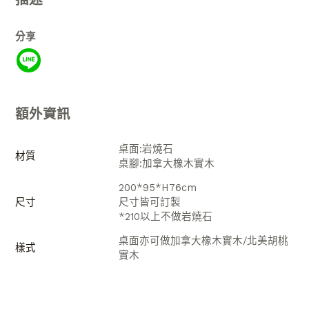
分享
額外資訊
桌面:岩燒石
材質
桌腳:加拿大橡木實木
200*95*H76cm
尺寸
尺寸皆可訂製
*210以上不做岩燒石
桌面亦可做加拿大橡木實木/北美胡桃
樣式
實木