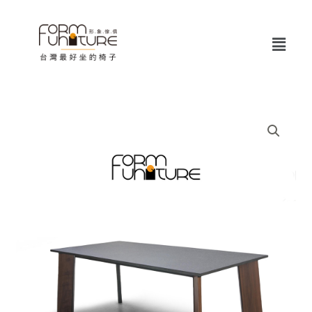
跳
至
Menu
主
要
內
容