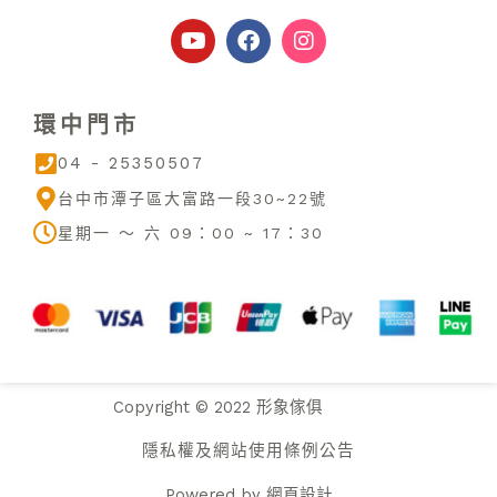
Y
F
I
o
a
n
u
c
s
t
e
t
u
b
a
環中門市
b
o
g
e
o
r
04 - 25350507
k
a
m
台中市潭子區大富路一段30~22號
星期一 ～ 六 09：00 ~ 17：30
Copyright © 2022 形象傢俱
隱私權及網站使用條例公告
Powered by
網頁設計