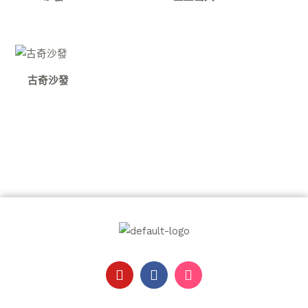
古奇沙發
Y
F
I
o
a
n
u
c
s
t
e
t