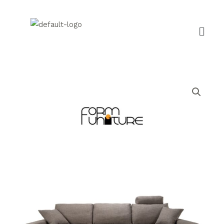
跳
至
Menu
主
要
內
容