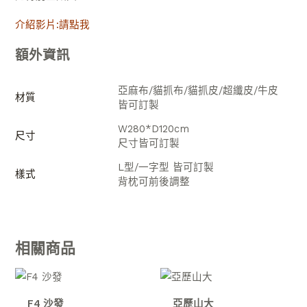
介紹影片:請點我
額外資訊
亞麻布/貓抓布/貓抓皮/超纖皮/牛皮
材質
皆可訂製
W280*D120cm
尺寸
尺寸皆可訂製
L型/一字型 皆可訂製
樣式
背枕可前後調整
相關商品
F4 沙發
亞歷山大