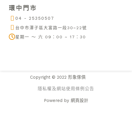
u
b
a
環中門市
b
o
g
e
o
r
04 - 25350507
k
a
m
台中市潭子區大富路一段30~22號
星期一 ～ 六 09：00 ~ 17：30
Copyright © 2022 形象傢俱
隱私權及網站使用條例公告
Powered by
網頁設計