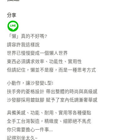
分享
「懶」真的不好嗎?
請容許我這樣說
世界已慢慢變成一個懶人世界
東西必須講求效率、功能性、實用性
但請記住，懶並不是廢，而是一種思考方式
小動作，讓沙發變L型!
扶手旁的菱格設計 帶出整體的時尚與高級感
沙發腳採用鍍鈦腳 賦予了室內低調兼奢華感
具備美感、功能、耐用、實用等各種優點
全手工台灣製造，精緻度、細節絕不馬虎
你只需要擔心一件事…
記得別坐太久~