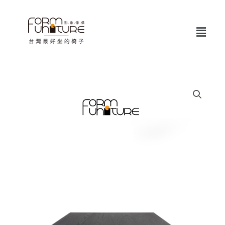
跳
至
Menu
主
要
內
容