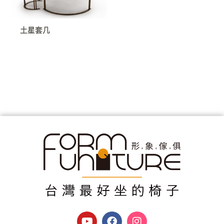
土星套几
Y
F
I
o
a
n