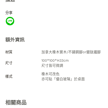
分享
額外資訊
材質
加拿大橡木實木/不鏽鋼腳or鍍鈦鐵腳
100*100*H33cm
尺寸
尺寸皆可微調
橡木可改色
樣式
亦可貼「優白玻璃」於桌面
相關商品