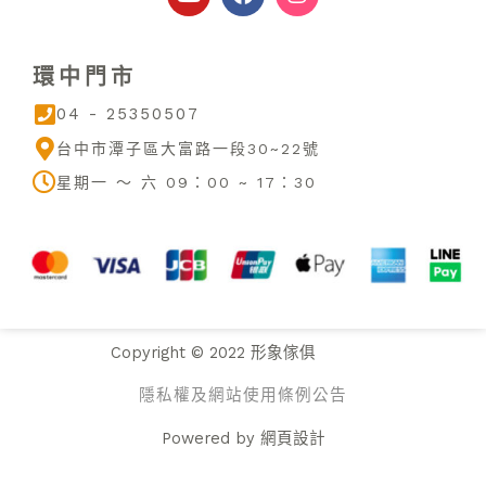
u
c
s
t
e
t
u
b
a
環中門市
b
o
g
e
o
r
04 - 25350507
k
a
m
台中市潭子區大富路一段30~22號
星期一 ～ 六 09：00 ~ 17：30
Copyright © 2022 形象傢俱
隱私權及網站使用條例公告
Powered by
網頁設計