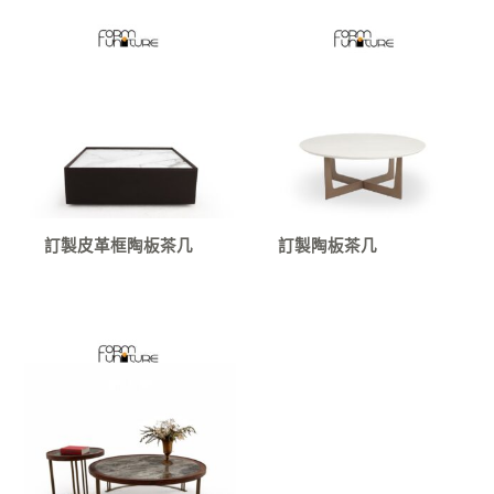
訂製皮革框陶板茶几
訂製陶板茶几