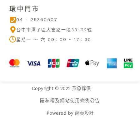
u
b
a
環中門市
b
o
g
e
o
r
04 - 25350507
k
a
m
台中市潭子區大富路一段30~22號
星期一 ～ 六 09：00 ~ 17：30
Copyright © 2022 形象傢俱
隱私權及網站使用條例公告
Powered by
網頁設計