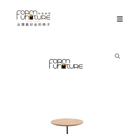
跳
至
Menu
主
要
內
容