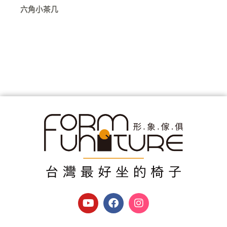
六角小茶几
Y
F
I
o
a
n
u
c
s
t
e
t