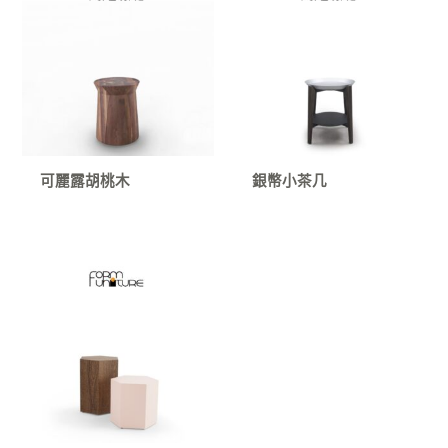
可麗露胡桃木
銀幣小茶几