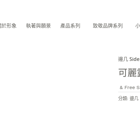
關於形象
執著與願景
產品系列
致敬品牌系列
邊几 Side
可麗
& Free S
分類:
邊几 