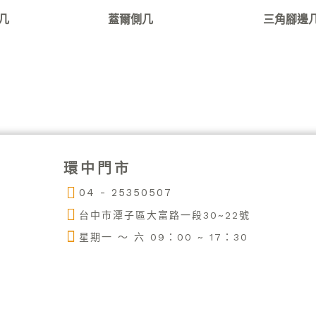
几
蓋爾側几
三角腳邊
環中門市
04 - 25350507
台中市潭子區大富路一段30~22號
星期一 ～ 六 09：00 ~ 17：30