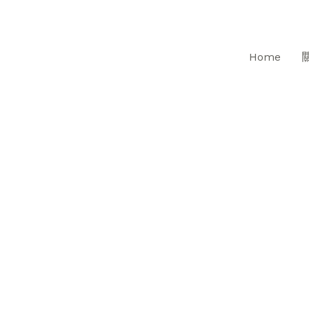
跳
至
主
Home
要
內
容