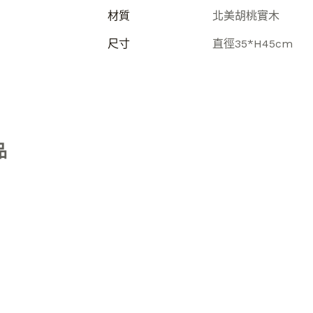
材質
北美胡桃實木
尺寸
直徑35*H45cm
品