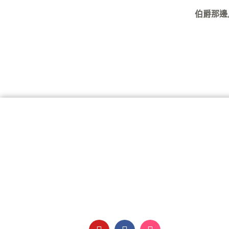
伯爵那邊
Y
F
I