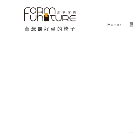
跳
至
主
Home
要
內
容