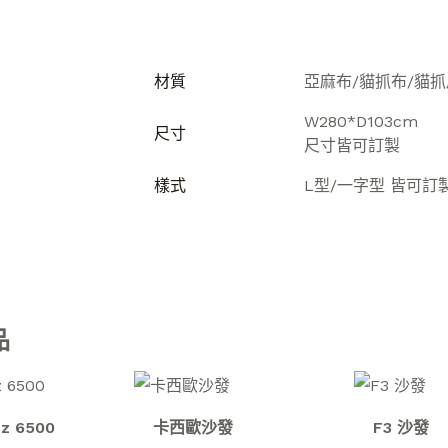
材質
亞麻布/貓抓布/貓抓
W280*D103cm
尺寸
尺寸皆可訂製
樣式
L型/一字型 皆可訂
品
nz 6500
卡西歐沙發
F3 沙發