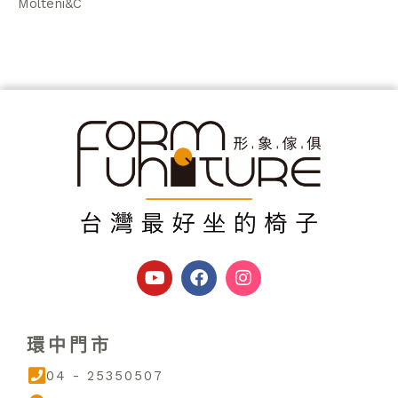
Molteni&C
Y
F
I
o
a
n
u
c
s
t
e
t
u
b
a
環中門市
b
o
g
e
o
r
04 - 25350507
k
a