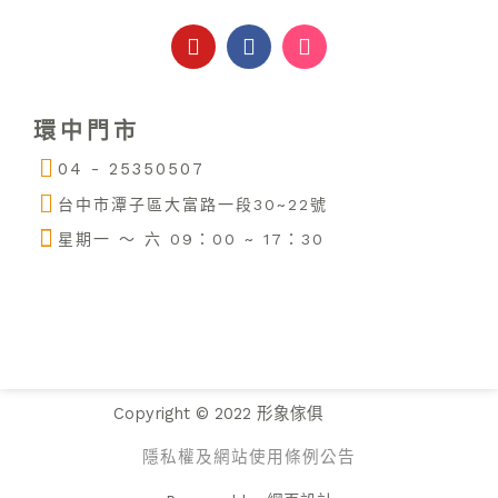
Y
F
I
o
a
n
u
c
s
t
e
t
u
b
a
環中門市
b
o
g
e
o
r
04 - 25350507
k
a
m
台中市潭子區大富路一段30~22號
星期一 ～ 六 09：00 ~ 17：30
Copyright © 2022 形象傢俱
隱私權及網站使用條例公告