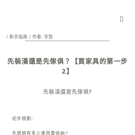
跳
Post
至
navigation
Menu
主
要
內
/
新手指南
/ 作者:
宇哲
容
先裝潢還是先傢俱？【買家具的第一步
2】
先裝潢還是先傢俱?
初步規劃:
先想想有多少東西要收納?